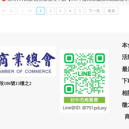
第一頁
上一頁
1
2
3
4
5
下一頁
尾頁
本
活
最
下
186號13樓之2
相
徵