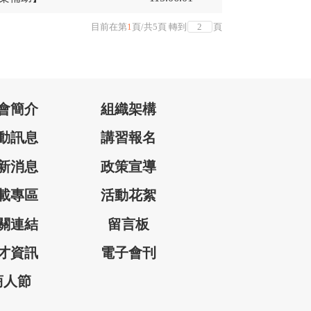
目前在第
1
頁
/
共
5
頁
轉到
頁
會簡介
組織架構
動訊息
講習報名
新消息
政策宣導
載專區
活動花絮
關連結
留言板
才資訊
電子會刊
商人節